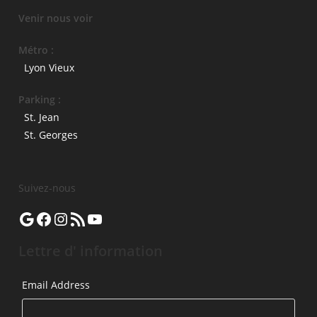
Venir nous voir
Métro :
Lyon Vieux
Parking :
St. Jean
St. Georges
Suivez-nous
Google
Facebook
Instagram
Flux RSS
YouTube
Lettre d' information
Email Address