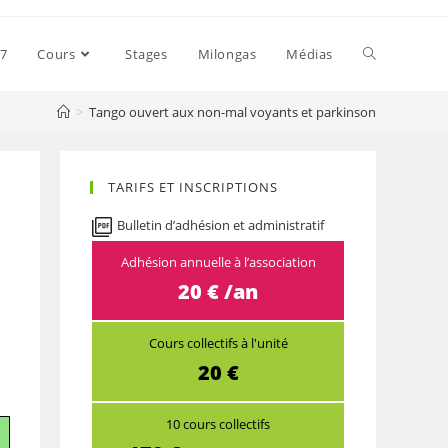
27
Cours
Stages
Milongas
Médias
>
Tango ouvert aux non-mal voyants et parkinson
TARIFS ET INSCRIPTIONS
Bulletin d’adhésion et administratif
Adhésion annuelle à l’association
20 € /an
Cours collectifs à l'unité
20 €
10 cours collectifs