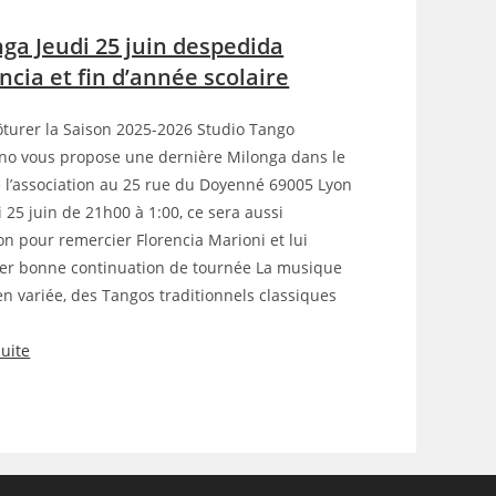
g
M
ga Jeudi 25 juin despedida
e
i
ncia et fin d’année scolaire
j
l
e
o
ôturer la Saison 2025-2026 Studio Tango
u
n
no vous propose une dernière Milonga dans le
d
g
e l’association au 25 rue du Doyenné 69005 Lyon
i
a
i 25 juin de 21h00 à 1:00, ce sera aussi
S
ion pour remercier Florencia Marioni et lui
9
a
er bonne continuation de tournée La musique
u
en variée, des Tangos traditionnels classiques
j
v
u
a
suite
i
g
:
l
e
M
l
m
i
e
e
l
t
r
o
a
c