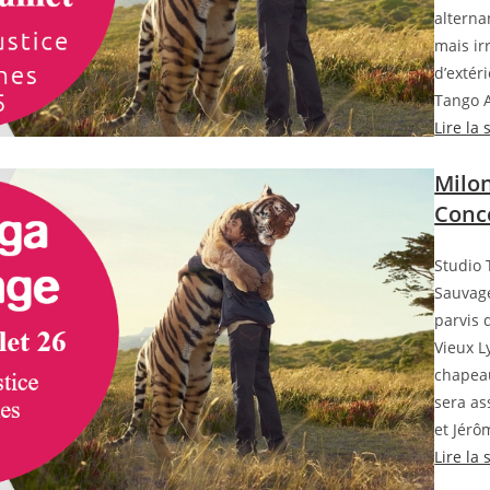
alterna
mais ir
d’extér
Tango A
Lire la 
Milon
Conce
Studio 
Sauvage
parvis 
Vieux L
chapeau
sera as
et Jérôm
Lire la 