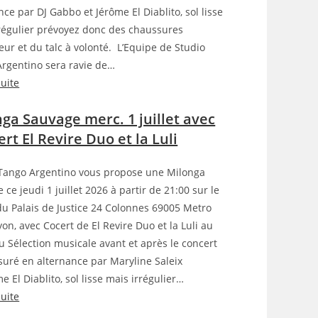
nce par DJ Gabbo et Jérôme El Diablito, sol lisse
régulier prévoyez donc des chaussures
ieur et du talc à volonté. L’Equipe de Studio
rgentino sera ravie de…
suite
:
ga Sauvage merc. 1 juillet avec
M
i
rt El Revire Duo et la Luli
l
o
Tango Argentino vous propose une Milonga
n
 ce jeudi 1 juillet 2026 à partir de 21:00 sur le
g
du Palais de Justice 24 Colonnes 69005 Metro
a
yon, avec Cocert de El Revire Duo et la Luli au
S
 Sélection musicale avant et après le concert
a
suré en alternance par Maryline Saleix
u
e El Diablito, sol lisse mais irrégulier…
v
suite
a
: