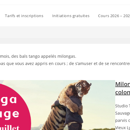
Tarifs et inscriptions
Initiations gratuites
Cours 2026 – 20
 mois, des bals tango appelés milongas.
s pas que vous avez appris en cours ; de s’amuser et de se rencont
Milon
colon
Studio 
Sauvage
parvis 
Vieux L