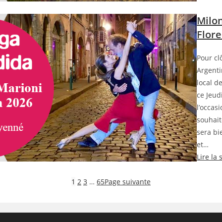
Milon
Flore
Pour cl
Argenti
local d
ce Jeud
l’occas
souhait
sera bi
et…
Lire la 
1
2
3
…
65
Page suivante