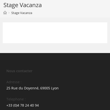
Skip
Stage Vacanza
to
>
Stage Vacanza
content
Nous contacter
Adresse :
25 Rue du Doyenné, 69005 Lyon
Telephone :
+33 (0)4 78 24 40 94