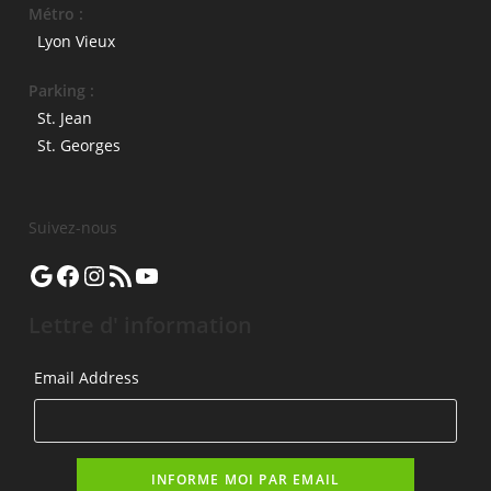
Métro :
Lyon Vieux
Parking :
St. Jean
St. Georges
Suivez-nous
Google
Facebook
Instagram
Flux RSS
YouTube
Lettre d' information
Email Address