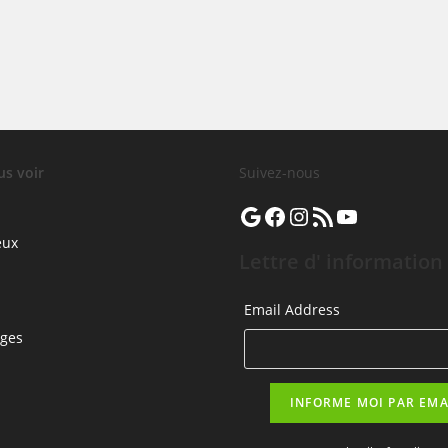
us voir
Suivez-nous
Google
Facebook
Instagram
Flux RSS
YouTube
eux
Lettre d' information
Email Address
rges