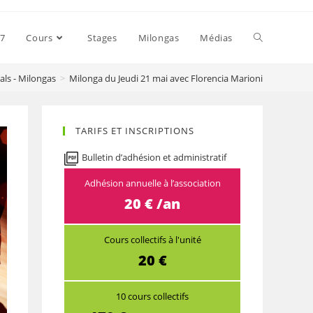
27
Cours
Stages
Milongas
Médias
als - Milongas
>
Milonga du Jeudi 21 mai avec Florencia Marioni
TARIFS ET INSCRIPTIONS
Bulletin d’adhésion et administratif
Adhésion annuelle à l’association
20 € /an
Cours collectifs à l'unité
20 €
10 cours collectifs