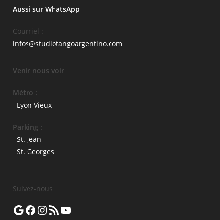
Aussi sur WhatsApp
Courriel :
infos@studiotangoargentino.com
Venir nous voir
Métro :
Lyon Vieux
Parking :
St. Jean
St. Georges
Suivez-nous
Google
Facebook
Instagram
Flux RSS
YouTube