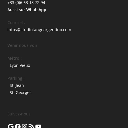
+33 (0)6 63 13 72 94
Aussi sur WhatsApp
Courriel :
infos@studiotangoargentino.com
Venir nous voir
Métro :
Lyon Vieux
Parking :
St. Jean
St. Georges
Suivez-nous
Google
Facebook
Instagram
Flux RSS
YouTube