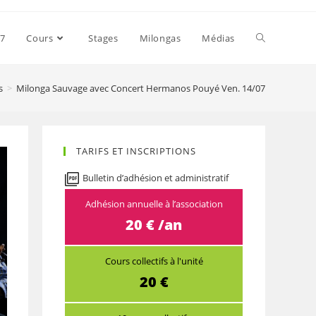
27
Cours
Stages
Milongas
Médias
s
>
Milonga Sauvage avec Concert Hermanos Pouyé Ven. 14/07
TARIFS ET INSCRIPTIONS
Bulletin d’adhésion et administratif
Adhésion annuelle à l’association
20 € /an
Cours collectifs à l'unité
20 €