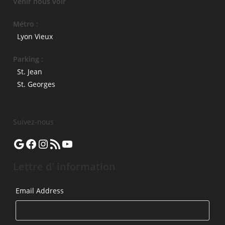
Venir nous voir
Métro :
Lyon Vieux
Parking :
St. Jean
St. Georges
Suivez-nous
Google
Facebook
Instagram
Flux RSS
YouTube
Lettre d' information
Email Address