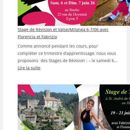
12
et
13
sept.
avec
Stage de Révision et Valse/Milonga 6-7/06 avec
Eva
Florencia et Fabrizio
et
Comme annoncé pendant les cours, pour
Fabrizio
compléter ce trimestre d’apprentissage, nous vous
proposons des Stages de Révision : – le samedi 6…
:
Lire la suite
Stage
de
Révision
et
Valse/Milonga
6-
7/06
avec