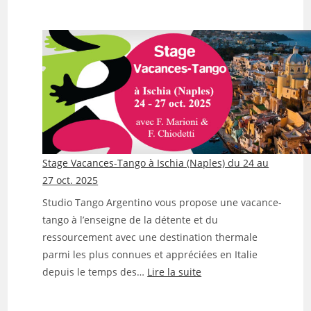
Stage
Vacances-
Tango
à
Lavagna
(5
Terres)
7-
10
mai
Stage Vacances-Tango à Ischia (Naples) du 24 au
2026
27 oct. 2025
Studio Tango Argentino vous propose une vacance-
tango à l’enseigne de la détente et du
ressourcement avec une destination thermale
parmi les plus connues et appréciées en Italie
:
depuis le temps des…
Lire la suite
Stage
Vacances-