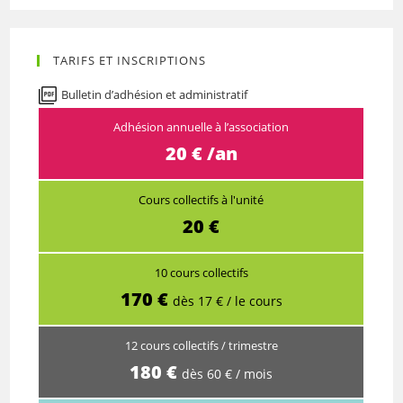
Tango
à
TARIFS ET INSCRIPTIONS
Ischia
(Naples)
Bulletin d’adhésion et administratif
du
Adhésion annuelle à l’association
24
20 € /an
au
27
oct.
Cours collectifs à l'unité
2025
20 €
10 cours collectifs
170 €
dès 17 € / le cours
12 cours collectifs / trimestre
180 €
dès 60 € / mois