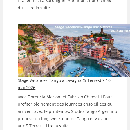
l’italienne : La Sardaigne. Attention : notre choix
:
du…
Lire la suite
Stage
Vacances-
Tango
en
Sardaigne
du
1
au
8
aout
Stage Vacances-Tango à Lavagna (5 Terres) 7-10
26
mai 2026
avec Florencia Marioni et Fabrizio Chiodetti Pour
profiter pleinement des journées ensoleillées qui
arrivent avec le printemps, Studio Tango Argentino
propose un long week-end de Tango et vacances
:
aux 5 Terres…
Lire la suite