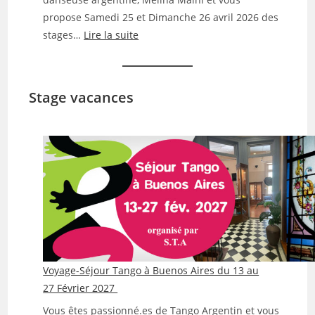
propose Samedi 25 et Dimanche 26 avril 2026 des
:
stages…
Lire la suite
Stages
Tango
Valse
Stage vacances
Milonga
25-
26
avril
avec
M.
Maini
&
F.
Chiodetti
Voyage-Séjour Tango à Buenos Aires du 13 au
27 Février 2027
Vous êtes passionné.es de Tango Argentin et vous