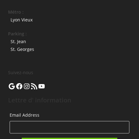
Métro :
Lyon Vieux
Parking :
St. Jean
St. Georges
Suivez-nous
Google
Facebook
Instagram
Flux RSS
YouTube
Lettre d' information
Email Address