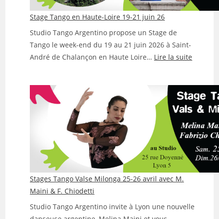
Florencia
et
Stage Tango en Haute-Loire 19-21 juin 26
Fabrizio
Studio Tango Argentino propose un Stage de
Tango le week-end du 19 au 21 juin 2026 à Saint-
:
André de Chalançon en Haute Loire…
Lire la suite
Stage
Tango
en
Haute-
Loire
19-
21
juin
26
Stages Tango Valse Milonga 25-26 avril avec M.
Maini & F. Chiodetti
Studio Tango Argentino invite à Lyon une nouvelle
danseuse argentine, Melina Maini et vous