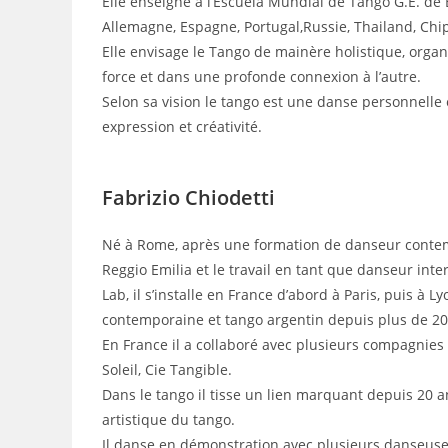
Elle enseigne à l’Escuela Mundial de Tango G.E. de
Allemagne, Espagne, Portugal,Russie, Thailand, Chipre
Elle envisage le Tango de mainère holistique, organi
force et dans une profonde connexion à l’autre.
Selon sa vision le tango est une danse personnelle
expression et créativité.
F
abrizio Chiodetti
Né à Rome, après une formation de danseur contempo
Reggio Emilia et le travail en tant que danseur in
Lab, il s’installe en France d’abord à Paris, puis à 
contemporaine et tango argentin depuis plus de 20
En France il a collaboré avec plusieurs compagnies 
Soleil, Cie Tangible.
Dans le tango il tisse un lien marquant depuis 20 an
artistique du tango.
Il danse en démonstration avec plusieurs danseuses 