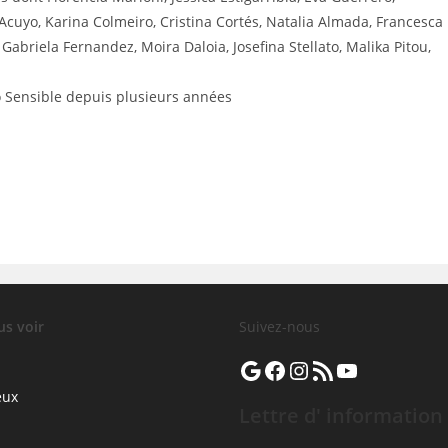
a Acuyo, Karina Colmeiro, Cristina Cortés, Natalia Almada, Francesca
, Gabriela Fernandez, Moira Daloia, Josefina Stellato, Malika Pitou,
go Sensible depuis plusieurs années
us voir
Suivez-nous
Google
Facebook
Instagram
Flux RSS
YouTube
eux
Lettre d' information