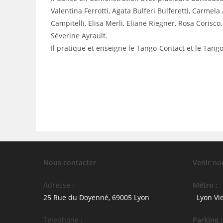
Valentina Ferrotti, Agata Bulferi Bulferetti, Carmel
Campitelli, Elisa Merli, Eliane Riegner, Rosa Corisco
Séverine Ayrault.
Il pratique et enseigne le Tango-Contact et le Tan
Nous contacter
Venir no
Adresse :
Métro :
25 Rue du Doyenné, 69005 Lyon
Lyon Vi
Telephone :
Parking :