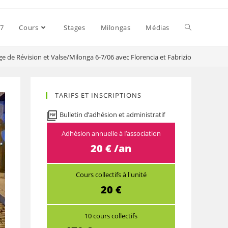
27
Cours
Stages
Milongas
Médias
ge de Révision et Valse/Milonga 6-7/06 avec Florencia et Fabrizio
TARIFS ET INSCRIPTIONS
Bulletin d’adhésion et administratif
Adhésion annuelle à l’association
20 € /an
Cours collectifs à l'unité
20 €
10 cours collectifs