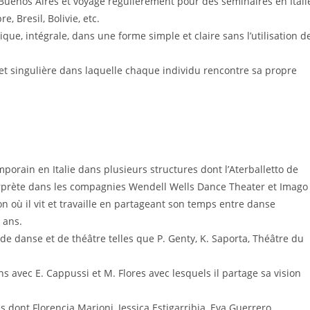
 Buenos Aires et voyage regulièrement pour des seminaires en Itali
, Bresil, Bolivie, etc.
que, intégrale, dans une forme simple et claire sans l’utilisation d
 et singulière dans laquelle chaque individu rencontre sa propre
rain en Italie dans plusieurs structures dont l’Aterballetto de
terprète dans les compagnies Wendell Wells Dance Theater et Imago
Lyon où il vit et travaille en partageant son temps entre danse
 ans.
de danse et de théâtre telles que P. Genty, K. Saporta, Théâtre du
s avec E. Cappussi et M. Flores avec lesquels il partage sa vision
dont Florencia Marioni, Jessica Estigarribia, Eva Guerrero,