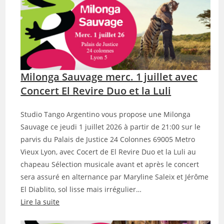
M
i
l
o
n
g
Milonga Sauvage merc. 1 juillet avec
a
S
Concert El Revire Duo et la Luli
a
u
Studio Tango Argentino vous propose une Milonga
v
Sauvage ce jeudi 1 juillet 2026 à partir de 21:00 sur le
a
parvis du Palais de Justice 24 Colonnes 69005 Metro
g
Vieux Lyon, avec Cocert de El Revire Duo et la Luli au
e
chapeau Sélection musicale avant et après le concert
j
sera assuré en alternance par Maryline Saleix et Jérôme
e
El Diablito, sol lisse mais irrégulier…
u
Lire la suite
d
: