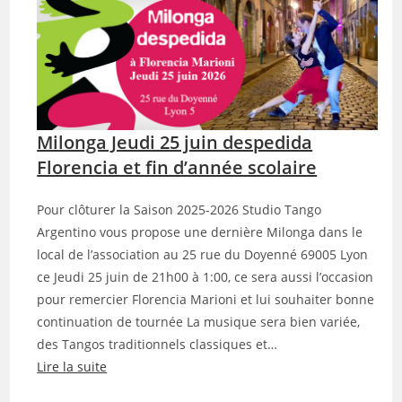
i
M
i
9
l
o
j
n
u
g
i
Milonga Jeudi 25 juin despedida
a
l
S
Florencia et fin d’année scolaire
l
a
e
u
Pour clôturer la Saison 2025-2026 Studio Tango
t
v
Argentino vous propose une dernière Milonga dans le
a
a
local de l’association au 25 rue du Doyenné 69005 Lyon
u
g
ce Jeudi 25 juin de 21h00 à 1:00, ce sera aussi l’occasion
x
e
pour remercier Florencia Marioni et lui souhaiter bonne
2
m
continuation de tournée La musique sera bien variée,
4
e
des Tangos traditionnels classiques et…
c
r
Lire la suite
o
c
: