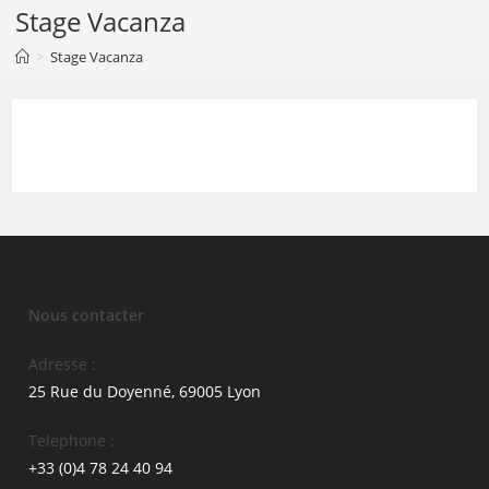
Skip
Stage Vacanza
to
>
Stage Vacanza
content
Nous contacter
Adresse :
25 Rue du Doyenné, 69005 Lyon
Telephone :
+33 (0)4 78 24 40 94