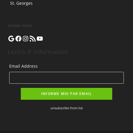
St. Georges
Suivez-nous
Google
Facebook
Instagram
Flux RSS
YouTube
Lettre d' information
Email Address
unsubscribe from list