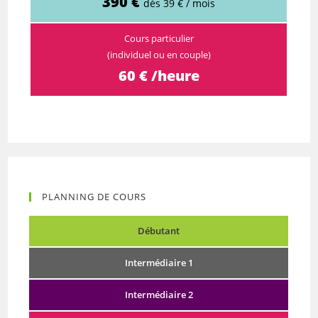
390 €
dès 39 € / mois
Cours particulier
(individuel ou en couple)
60 € /heure
PLANNING DE COURS
Débutant
Intermédiaire 1
Intermédiaire 2