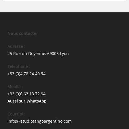
o
1
l
t
j
o
t
a
n
i
n
g
v
a
Nous contacter
i
d
e
e
Adresse :
r
B
25 Rue du Doyenné, 69005 Lyon
à
o
Telephone :
1
n
+33 (0)4 78 24 40 94
7
n
h
e
Mobile :
3
A
+33 (0)6 63 13 72 94
0
n
Aussi sur WhatsApp
p
n
a
é
Courriel :
r
e
infos@studiotangoargentino.com
N
V