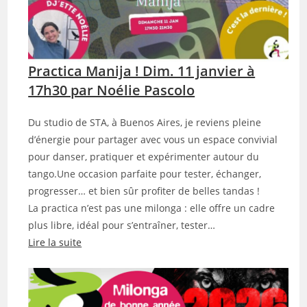
l
o
n
g
Practica Manija ! Dim. 11 janvier à
a
d
17h30 par Noélie Pascolo
u
J
Du studio de STA, à Buenos Aires, je reviens pleine
e
d’énergie pour partager avec vous un espace convivial
u
pour danser, pratiquer et expérimenter autour du
d
tango.Une occasion parfaite pour tester, échanger,
i
progresser… et bien sûr profiter de belles tandas !
1
La practica n’est pas une milonga : elle offre un cadre
5
plus libre, idéal pour s’entraîner, tester…
j
Lire la suite
a
:
n
P
v
r