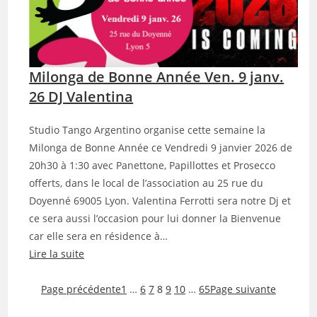
i
a
e
c
r
t
D
i
J
Milonga de Bonne Année Ven. 9 janv.
c
V
a
26 DJ Valentina
a
M
l
a
Studio Tango Argentino organise cette semaine la
e
n
Milonga de Bonne Année ce Vendredi 9 janvier 2026 de
n
i
20h30 à 1:30 avec Panettone, Papillottes et Prosecco
t
j
offerts, dans le local de l’association au 25 rue du
i
a
Doyenné 69005 Lyon. Valentina Ferrotti sera notre Dj et
n
!
ce sera aussi l’occasion pour lui donner la Bienvenue
a
D
car elle sera en résidence à…
F
i
Lire la suite
e
m
:
r
.
M
Page précédente
1
…
6
7
8
9
10
…
65
Page suivante
r
1
i