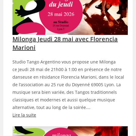
i
l
o
n
g
Milonga Jeudi 28 mai avec Florencia
a
d
Marioni
u
J
Studio Tango Argentino vous propose une Milonga
e
ce Jeudi 28 mai de 21h00 à 1:00 en présence de notre
u
danseuse en résidance Florencia Marioni, dans le local
d
de l’association au 25 rue du Doyenné 69005 Lyon. La
i
musique sera bien variée, des Tangos traditionnels
1
classiques et modernes et aussi quelque musique
1
alternative, tout au long de la soirée.…
j
Lire la suite
u
:
i
M