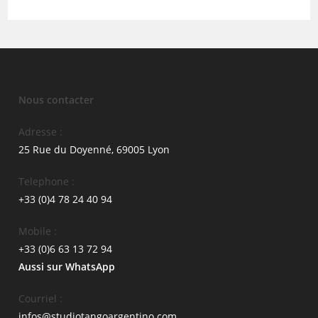
L
e
i
y
c
l
o
F
o
n
l
n
5
o
g
r
a
Nous contacter
e
d
n
u
Adresse :
c
J
25 Rue du Doyenné, 69005 Lyon
i
e
Telephone :
a
u
+33 (0)4 78 24 40 94
M
d
a
i
Mobile :
r
2
+33 (0)6 63 13 72 94
i
1
Aussi sur WhatsApp
o
m
n
a
Courriel :
i
i
infos@studiotangoargentino.com