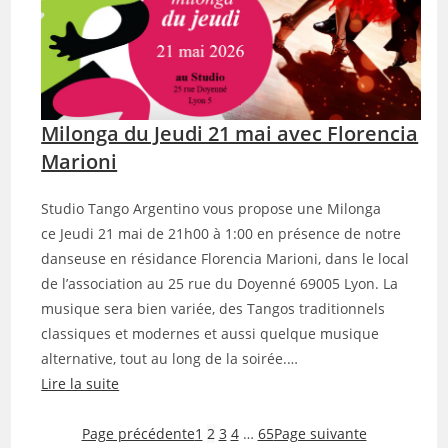
n
i
a
l
u
o
2
n
5
g
r
Milonga du Jeudi 21 mai avec Florencia
a
u
J
Marioni
e
e
d
u
Studio Tango Argentino vous propose une Milonga
u
d
ce Jeudi 21 mai de 21h00 à 1:00 en présence de notre
D
i
danseuse en résidance Florencia Marioni, dans le local
o
2
de l’association au 25 rue du Doyenné 69005 Lyon. La
y
8
musique sera bien variée, des Tangos traditionnels
e
m
classiques et modernes et aussi quelque musique
n
a
alternative, tout au long de la soirée.…
n
i
Lire la suite
é
a
:
–
v
M
Page précédente
1
2
3
4
…
65
Page suivante